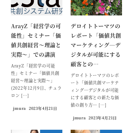
ArayZ「経営学の可
デロイトトーマツの
能性」セミナー「価
レポート「価値共創
値共創経営～理論と
マーケティング─デ
実際～」での講演
ジタルが可能にする
顧客との…
ArayZ「経営学の可能
性」セミナー「価値共創
デロイトトーマツのレポ
経営～理論と実際～」
ート「価値共創マーケテ
(2022年12月9日、チュラ
ィング─デジタルが可能
ロン […]
にする顧客との新たな価
値の創り方─ […]
jmura
2023年4月21日
jmura
2023年4月21日