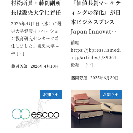
村松所長・藤岡副所
『価値共創マーケテ
長は畿央大学に着任
ィングの深化』が日
本ビジネスプレス
2026年4月1日（水）に畿
Japan Innovat…
央大学健康イノベーショ
ン教育研究センターに着
前編
任しました。畿央大学 –
https://jbpress.ismedi
や […]
a.jp/articles/-/89064
後編 […]
藤岡芳郎
2026年4月10日
藤岡芳郎
2025年6月30日
お知らせ
お知らせ