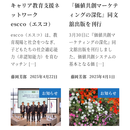
キャリア教育支援ネ
『価値共創マーケテ
ットワーク
ィングの深化』同文
escco（エスコ）
舘出版を刊行
escco（エスコ）は、教
3月30日に『価値共創マ
育現場と社会をつなぎ、
ーケティングの深化』同
子どもたちの社会適応能
文舘出版を刊行しまし
力（非認知能力）を育む
た。価値共創システムの
マッチン […]
基本となる価 […]
藤岡芳郎
2025年4月22日
藤岡芳郎
2025年4月1日
お知らせ
お知らせ