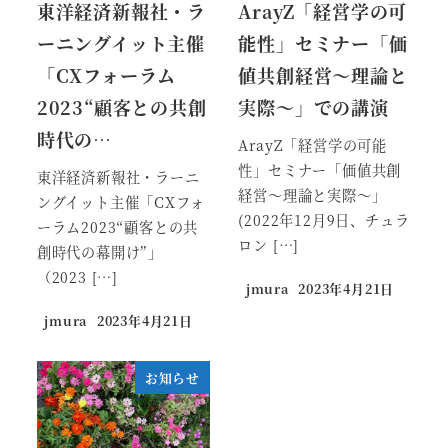
東洋経済新報社・ラ
ArayZ「経営学の可
ーニングイット主催
能性」セミナー「価
「CXフォーラム
値共創経営～理論と
2023“顧客との共創
実際～」での講演
時代の…
ArayZ「経営学の可能
性」セミナー「価値共創
東洋経済新報社・ラーニ
経営～理論と実際～」
ングイット主催「CXフォ
(2022年12月9日、チュラ
ーラム2023“顧客との共
ロン […]
創時代の幕開け”」
（2023 […]
jmura
2023年4月21日
jmura
2023年4月21日
お知らせ