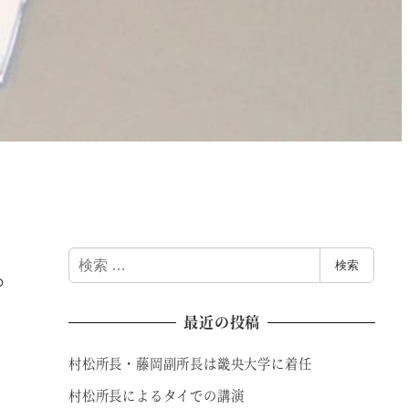
検
。
検索
索
最近の投稿
村松所長・藤岡副所長は畿央大学に着任
村松所長によるタイでの講演