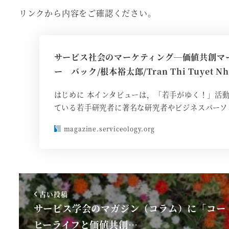
リンクから内容をご確認ください。
サービス社会のマーケティング―価値共創マー
ー バック/根本裕太郎/Tran Thi Tuyet Nh
はじめに 本インタビューは，「若手がゆく！」活
ている若手研究者に著名な研究者やビジネスパーソ
magazine.serviceology.org
古い投稿
サービス学会のマガジン（コラム）に「コー
ヒーライフと価値共創…