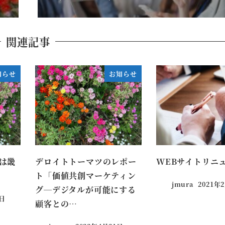
関連記事
知らせ
お知らせ
は畿
デロイトトーマツのレポー
WEBサイトリニ
ト「価値共創マーケティン
jmura
2021年
グ─デジタルが可能にする
0日
顧客との…