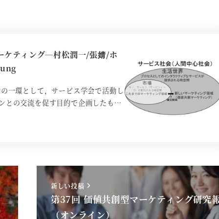
ケティング―村松潤一/張婧/ホ
ung
動の一環として，サービス学会で活動し
ンとの交流を促す目的で企画したも…
新しい投稿
第37回 価値共創型マーケティング研究
（オンライン）