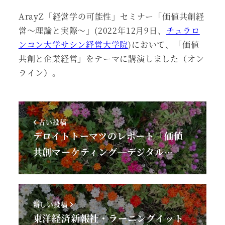
ArayZ「経営学の可能性」セミナー「価値共創経
営～理論と実際～」(2022年12月9日、
チュラロ
ンコン大学サシン経営大学院
)において、「価値
共創と企業経営」をテーマに講演しました（オン
ライン）。
古い投稿
デロイトトーマツのレポート「価値
共創マーケティング─デジタル…
新しい投稿
東洋経済新報社・ラーニングイット