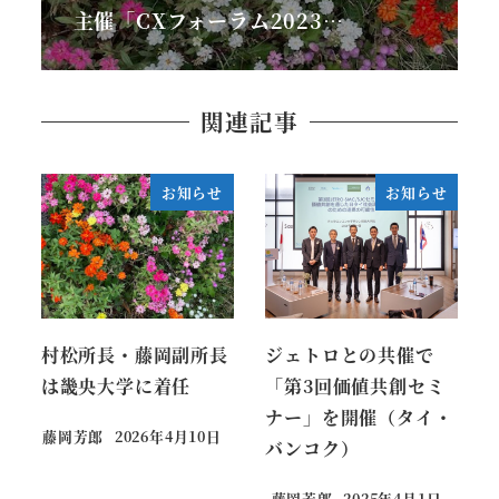
主催「CXフォーラム2023…
関連記事
お知らせ
お知らせ
村松所長・藤岡副所長
ジェトロとの共催で
は畿央大学に着任
「第3回価値共創セミ
ナー」を開催（タイ・
藤岡芳郎
2026年4月10日
バンコク）
藤岡芳郎
2025年4月1日