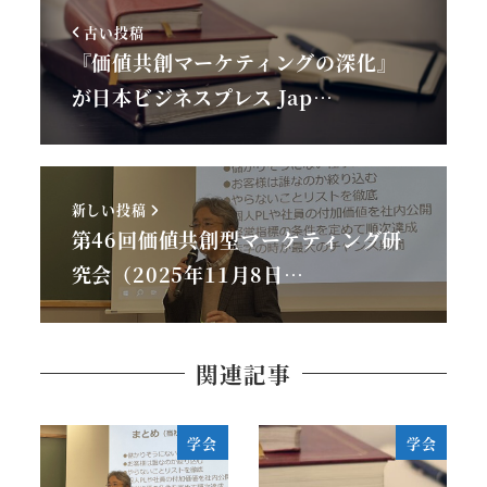
古い投稿
『価値共創マーケティングの深化』
が日本ビジネスプレス Jap…
新しい投稿
第46回価値共創型マーケティング研
究会（2025年11月8日…
関連記事
学会
学会