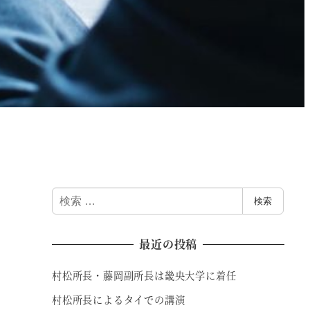
検
検索
索
最近の投稿
村松所長・藤岡副所長は畿央大学に着任
村松所長によるタイでの講演